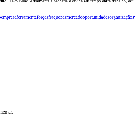
o Olavo Bilac. Atualmente é bancária e divide seu tempo entre trabalho, est
o
empresa
ferramenta
forças
fraquezas
mercado
oportunidades
organização
s
mentar.