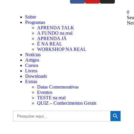
0
Sobre
Seu
Programas
Nen
APRENDA TALK
A FUNDO na real
APRENDA JÁ
É NA REAL
WORKSHOP NA REAL
Notícias
Artigos
Cursos
Livros
Downloads
Extras
Datas Comemorativas
Eventos
TESTE na real
QUIZ – Conhecimentos Gerais
Search Button
Search
for: