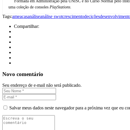
Formada em Administração pela UNISC e no Curso Normal pelo Institut
uma coleção de consoles
PlayStations
.
Tags:
ameaças
análise
análise swot
crescimento
decições
desenvolviment
Compartilhar:
Novo comentário
Seu endereço de e-mail não será publicado.
Salvar meus dados neste navegador para a próxima vez que eu co