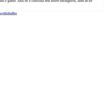
udos e games. Ama ler e coleciona
best sellers
estrangeiros, além de ter
wot
trabalho