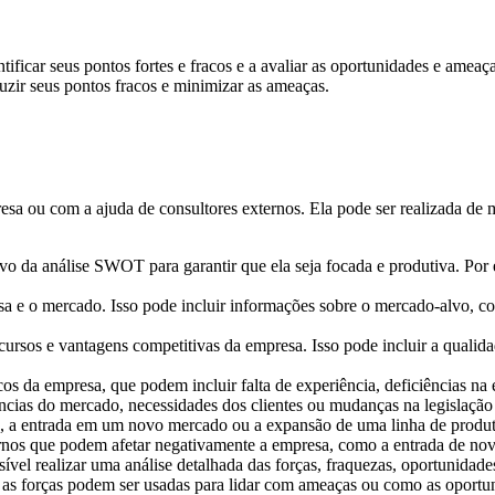
ntificar seus pontos fortes e fracos e a avaliar as oportunidades e am
duzir seus pontos fracos e minimizar as ameaças.
sa ou com a ajuda de consultores externos. Ela pode ser realizada de 
tivo da análise SWOT para garantir que ela seja focada e produtiva. Por
esa e o mercado. Isso pode incluir informações sobre o mercado-alvo, 
recursos e vantagens competitivas da empresa. Isso pode incluir a qualida
cos da empresa, que podem incluir falta de experiência, deficiências na e
dências do mercado, necessidades dos clientes ou mudanças na legislaç
, a entrada em um novo mercado ou a expansão de uma linha de produt
xternos que podem afetar negativamente a empresa, como a entrada de 
sível realizar uma análise detalhada das forças, fraquezas, oportunid
 as forças podem ser usadas para lidar com ameaças ou como as oportu