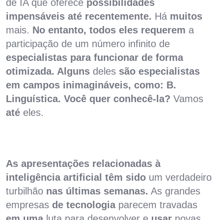
de IA que oferece
possibilidades
impensáveis ​​até recentemente.
Há
muitos
mais.
No entanto, todos eles requerem
a
participação de um número infinito de
especialistas para funcionar de forma
otimizada. Alguns
deles
são especialistas
em campos inimagináveis, como: B.
Linguística. Você quer conhecê-la?
Vamos
até
eles.
As apresentações relacionadas à
inteligência artificial têm sido
um verdadeiro
turbilhão
nas últimas semanas.
As grandes
empresas
de tecnologia
parecem travadas
em uma
luta para desenvolver e
usar
novas