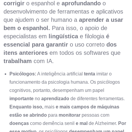
corrigir
o espanhol e
aprofundando
o
desenvolvimento de ferramentas e aplicativos
que ajudem o ser humano a
aprender a usar
bem o espanhol.
Para isso, o apoio de
especialistas em
lingüística
e filologia
é
essencial para garantir
o uso correto
dos
itens anteriores
em todos os softwares que
trabalham
com IA.
Psicólogos:
A inteligência artificial
tenta
imitar o
funcionamento da psicologia humana. Os psicólogos
cognitivos, portanto, desempenham um papel
importante
no
aprendizado
de diferentes ferramentas.
Enquanto isso,
mais
e mais campos de máquinas
estão se abrindo
para
monitorar
pessoas com
doenças
como demência senil
e mal
de Alzheimer.
Por
esse motivo,
os psicólogos
desempenham um papel