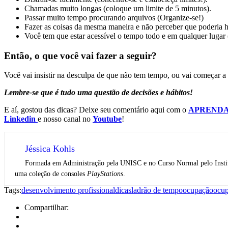
Chamadas muito longas (coloque um limite de 5 minutos).
Passar muito tempo procurando arquivos (Organize-se!)
Fazer as coisas da mesma maneira e não perceber que poderia h
Você tem que estar acessível o tempo todo e em qualquer lugar 
Então, o que você vai fazer a seguir?
Você vai insistir na desculpa de que não tem tempo, ou vai começar 
Lembre-se que é tudo uma questão de decisões e hábitos!
E aí, gostou das dicas? Deixe seu comentário aqui com o
APRENDA 
Linkedin
e nosso canal no
Youtube
!
Jéssica Kohls
Formada em Administração pela UNISC e no Curso Normal pelo Institut
uma coleção de consoles
PlayStations
.
Tags:
desenvolvimento profissional
dicas
ladrão de tempo
ocupação
ocu
Compartilhar: