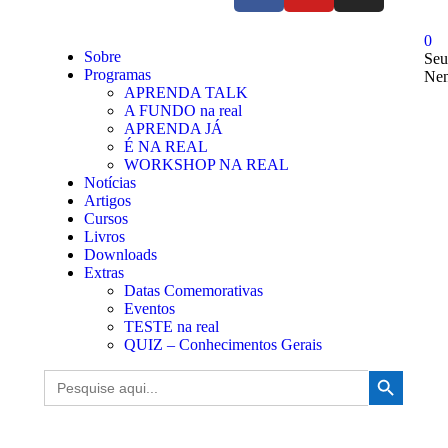
0
Sobre
Seu
Programas
Nen
APRENDA TALK
A FUNDO na real
APRENDA JÁ
É NA REAL
WORKSHOP NA REAL
Notícias
Artigos
Cursos
Livros
Downloads
Extras
Datas Comemorativas
Eventos
TESTE na real
QUIZ – Conhecimentos Gerais
Search Button
Search
for: