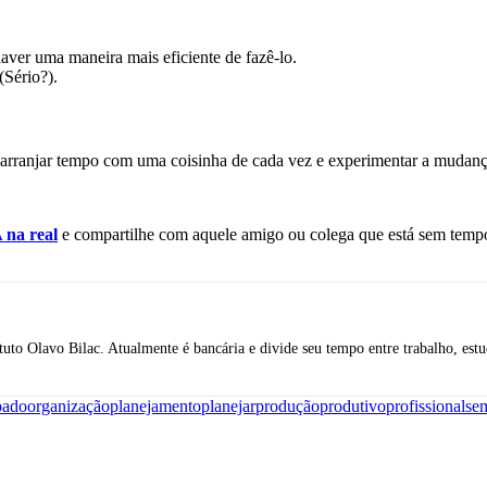
aver uma maneira mais eficiente de fazê-lo.
(Sério?).
a arranjar tempo com uma coisinha de cada vez e experimentar a mudan
na real
e compartilhe com aquele amigo ou colega que está sem tem
o Olavo Bilac. Atualmente é bancária e divide seu tempo entre trabalho, est
pado
organização
planejamento
planejar
produção
produtivo
profissional
se