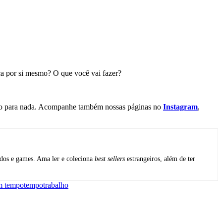
ça por si mesmo? O que você vai fazer?
po para nada. Acompanhe também nossas páginas no
Instagram
,
udos e games. Ama ler e coleciona
best sellers
estrangeiros, além de ter
m tempo
tempo
trabalho