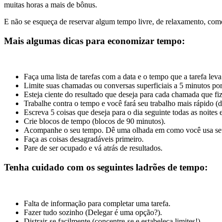
muitas horas a mais de bônus.
E não se esqueça de reservar algum tempo livre, de relaxamento, como 
Mais algumas dicas para economizar tempo:
Faça uma lista de tarefas com a data e o tempo que a tarefa leva
Limite suas chamadas ou conversas superficiais a 5 minutos por
Esteja ciente do resultado que deseja para cada chamada que fiz
Trabalhe contra o tempo e você fará seu trabalho mais rápido (d
Escreva 5 coisas que deseja para o dia seguinte todas as noites 
Crie blocos de tempo (blocos de 90 minutos).
Acompanhe o seu tempo. Dê uma olhada em como você usa seu 
Faça as coisas desagradáveis ​​primeiro.
Pare de ser ocupado e vá atrás de resultados.
Tenha cuidado com os seguintes ladrões de tempo:
Falta de informação para completar uma tarefa.
Fazer tudo sozinho (Delegar é uma opção?).
Distrair-se facilmente (concentre-se e estabeleça limites!).