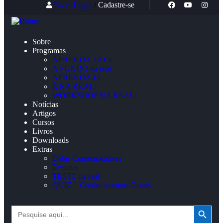
Fazer Login
/
Cadastre-se
Sobre
Programas
APRENDA TALK
A FUNDO na real
APRENDA JÁ
É NA REAL
WORKSHOP NA REAL
Notícias
Artigos
Cursos
Livros
Downloads
Extras
Datas Comemorativas
Eventos
TESTE na real
QUIZ – Conhecimentos Gerais
Search Button
Search
for: