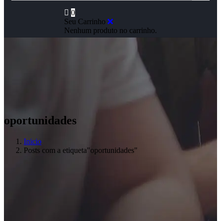
0
Seu Carrinho
Nenhum produto no carrinho.
oportunidades
Inicio
Posts com a etiqueta"oportunidades"