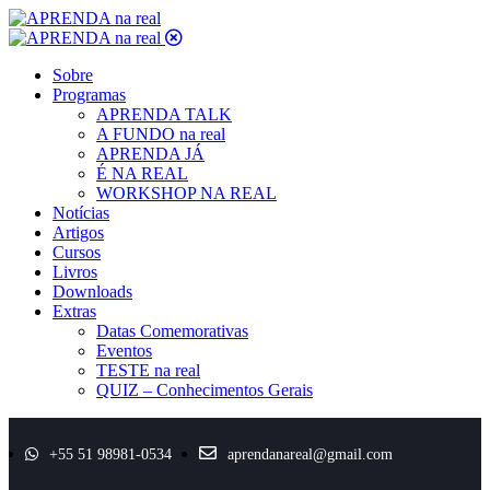
Sobre
Programas
APRENDA TALK
A FUNDO na real
APRENDA JÁ
É NA REAL
WORKSHOP NA REAL
Notícias
Artigos
Cursos
Livros
Downloads
Extras
Datas Comemorativas
Eventos
TESTE na real
QUIZ – Conhecimentos Gerais
+55 51 98981-0534
aprendanareal@gmail.com