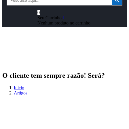
for:
0
Seu Carrinho
Nenhum produto no carrinho.
O cliente tem sempre razão! Será?
Inicio
Artigos