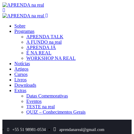
Sobre
Programas
APRENDA TALK
A FUNDO na real
APRENDA JÁ
É NA REAL
WORKSHOP NA REAL
Notícias
Artigos
Cursos
Livros
Downloads
Extras
Datas Comemorativas
Eventos
TESTE na real
QUIZ – Conhecimentos Gerais
+55 51 98981-0534
aprendanareal@gmail.com