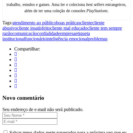
trabalho, estudos e games. Ama ler e coleciona
best sellers
estrangeiros,
além de ter uma coleção de consoles
PlayStations
.
Tags:
atendimento ao público
boas práticas
cliente
cliente
abusivo
cliente insatisfeito
cliente mal educado
cliente tem sempre
razão
comunicação
cordialidade
empresa
etiqueta
institucional
funcionário
inteligência emocional
problemas
Compartilhar:
Novo comentário
Seu endereço de e-mail não será publicado.
Salvar meus dados neste navegador para a próxima vez que eu