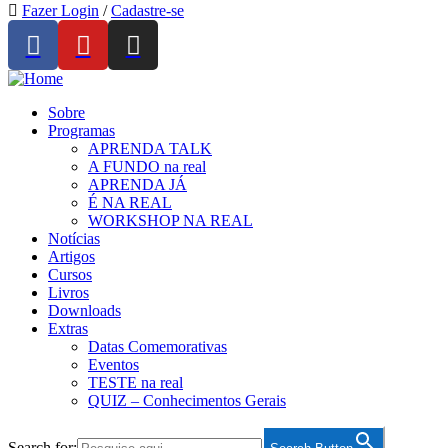
Fazer Login
/
Cadastre-se
Sobre
Programas
APRENDA TALK
A FUNDO na real
APRENDA JÁ
É NA REAL
WORKSHOP NA REAL
Notícias
Artigos
Cursos
Livros
Downloads
Extras
Datas Comemorativas
Eventos
TESTE na real
QUIZ – Conhecimentos Gerais
Search for: