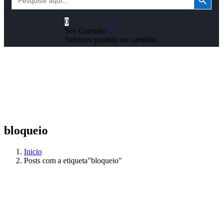
for:
0
Seu Carrinho
Nenhum produto no carrinho.
bloqueio
Inicio
Posts com a etiqueta"bloqueio"