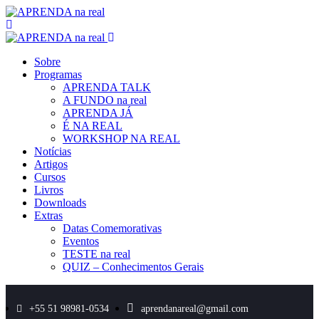
Sobre
Programas
APRENDA TALK
A FUNDO na real
APRENDA JÁ
É NA REAL
WORKSHOP NA REAL
Notícias
Artigos
Cursos
Livros
Downloads
Extras
Datas Comemorativas
Eventos
TESTE na real
QUIZ – Conhecimentos Gerais
+55 51 98981-0534
aprendanareal@gmail.com