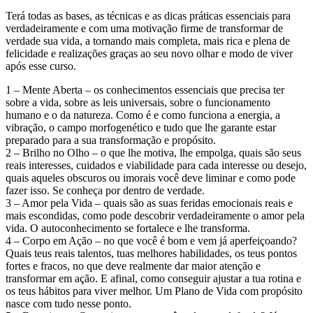
Terá todas as bases, as técnicas e as dicas práticas essenciais para
verdadeiramente e com uma motivação firme de transformar de
verdade sua vida, a tornando mais completa, mais rica e plena de
felicidade e realizações graças ao seu novo olhar e modo de viver
após esse curso.
1 – Mente Aberta – os conhecimentos essenciais que precisa ter
sobre a vida, sobre as leis universais, sobre o funcionamento
humano e o da natureza. Como é e como funciona a energia, a
vibração, o campo morfogenético e tudo que lhe garante estar
preparado para a sua transformação e propósito.
2 – Brilho no Olho – o que lhe motiva, lhe empolga, quais são seus
reais interesses, cuidados e viabilidade para cada interesse ou desejo,
quais aqueles obscuros ou imorais você deve liminar e como pode
fazer isso. Se conheça por dentro de verdade.
3 – Amor pela Vida – quais são as suas feridas emocionais reais e
mais escondidas, como pode descobrir verdadeiramente o amor pela
vida. O autoconhecimento se fortalece e lhe transforma.
4 – Corpo em Ação – no que você é bom e vem já aperfeiçoando?
Quais teus reais talentos, tuas melhores habilidades, os teus pontos
fortes e fracos, no que deve realmente dar maior atenção e
transformar em ação. E afinal, como conseguir ajustar a tua rotina e
os teus hábitos para viver melhor. Um Plano de Vida com propósito
nasce com tudo nesse ponto.