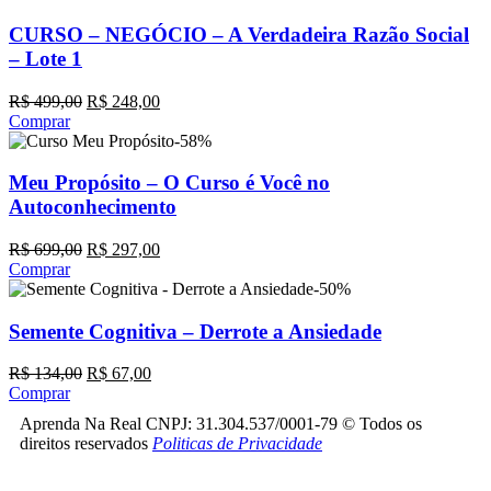
CURSO – NEGÓCIO – A Verdadeira Razão Social
– Lote 1
R$
499,00
R$
248,00
Comprar
-58%
Meu Propósito – O Curso é Você no
Autoconhecimento
R$
699,00
R$
297,00
Comprar
-50%
Semente Cognitiva – Derrote a Ansiedade
R$
134,00
R$
67,00
Comprar
Aprenda Na Real CNPJ: 31.304.537/0001-79 © Todos os
direitos reservados
Politicas de Privacidade