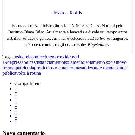
Jéssica Kohls
Formada em Administração pela UNISC e no Curso Normal pelo
Instituto Olavo Bilac. Atualmente é bancária e divide seu tempo entre
trabalho, estudos e games. Ama ler e coleciona
best sellers
estrangeiros,
além de ter uma coleção de consoles
PlayStations
.
Tags:
ansiedade
conhecimento
covid
covid
19
depressão
dicas
distanciamento
isolamento
isolamento social
novo
normal
pandemia
problemas mentais
rotina
saúde
saúde mental
saúde
pública
volta à rotina
Compartilhar:
Novo comentário