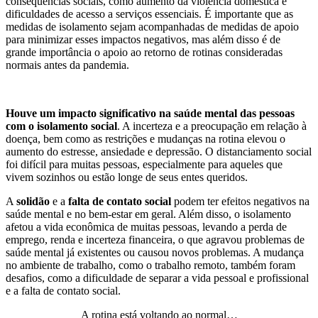
consequências sociais, como aumento da violência doméstica e
dificuldades de acesso a serviços essenciais. É importante que as
medidas de isolamento sejam acompanhadas de medidas de apoio
para minimizar esses impactos negativos, mas além disso é de
grande importância o apoio ao retorno de rotinas consideradas
normais antes da pandemia.
Houve um impacto significativo na saúde mental das pessoas
com o isolamento social
. A incerteza e a preocupação em relação à
doença, bem como as restrições e mudanças na rotina elevou o
aumento do estresse, ansiedade e depressão. O distanciamento social
foi difícil para muitas pessoas, especialmente para aqueles que
vivem sozinhos ou estão longe de seus entes queridos.
A
solidão
e a
falta de contato social
podem ter efeitos negativos na
saúde mental e no bem-estar em geral. Além disso, o isolamento
afetou a vida econômica de muitas pessoas, levando a perda de
emprego, renda e incerteza financeira, o que agravou problemas de
saúde mental já existentes ou causou novos problemas. A mudança
no ambiente de trabalho, como o trabalho remoto, também foram
desafios, como a dificuldade de separar a vida pessoal e profissional
e a falta de contato social.
A rotina está voltando ao normal…