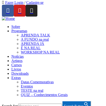
Fazer Login
/
Cadastre-se
Sobre
Programas
APRENDA TALK
A FUNDO na real
APRENDA JÁ
É NA REAL
WORKSHOP NA REAL
Notícias
Artigos
Cursos
Livros
Downloads
Extras
Datas Comemorativas
Eventos
TESTE na real
QUIZ – Conhecimentos Gerais
Search for: