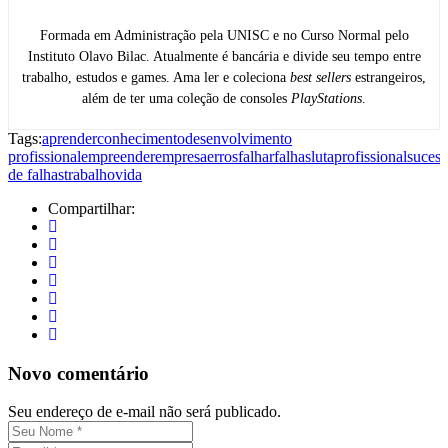
Formada em Administração pela UNISC e no Curso Normal pelo
Instituto Olavo Bilac. Atualmente é bancária e divide seu tempo entre
trabalho, estudos e games. Ama ler e coleciona
best sellers
estrangeiros,
além de ter uma coleção de consoles
PlayStations
.
Tags:
aprender
conhecimento
desenvolvimento
profissional
empreender
empresa
erros
falhar
falhas
luta
profissional
suces
de falhas
trabalho
vida
Compartilhar:
Novo comentário
Seu endereço de e-mail não será publicado.