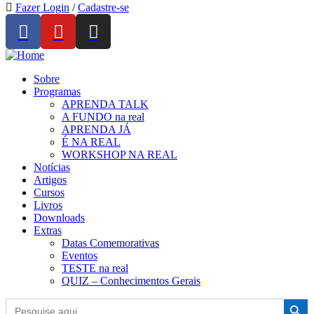
Fazer Login
/
Cadastre-se
Sobre
Programas
APRENDA TALK
A FUNDO na real
APRENDA JÁ
É NA REAL
WORKSHOP NA REAL
Notícias
Artigos
Cursos
Livros
Downloads
Extras
Datas Comemorativas
Eventos
TESTE na real
QUIZ – Conhecimentos Gerais
Search Button
Search