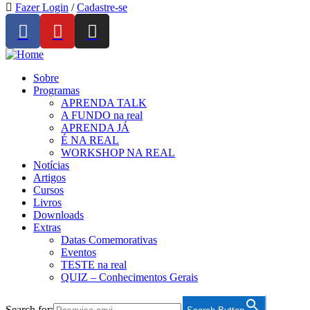
Fazer Login
/
Cadastre-se
Sobre
Programas
APRENDA TALK
A FUNDO na real
APRENDA JÁ
É NA REAL
WORKSHOP NA REAL
Notícias
Artigos
Cursos
Livros
Downloads
Extras
Datas Comemorativas
Eventos
TESTE na real
QUIZ – Conhecimentos Gerais
Search for: