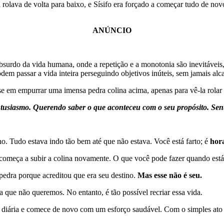
a rolava de volta para baixo, e Sísifo era forçado a começar tudo de nov
ANÚNCIO
surdo da vida humana, onde a repetição e a monotonia são inevitáveis, 
m passar a vida inteira perseguindo objetivos inúteis, sem jamais alca
sse em empurrar uma imensa pedra colina acima, apenas para vê-la rolar
 entusiasmo. Querendo saber o que aconteceu com o seu propósito. Se
. Tudo estava indo tão bem até que não estava. Você está farto; é
hor
começa a subir a colina novamente. O que você pode fazer quando está
a pedra porque acreditou que era seu destino.
Mas esse não é seu.
que não queremos. No entanto, é tão possível recriar essa vida.
 diária e comece de novo com um esforço saudável. Com o simples ato d