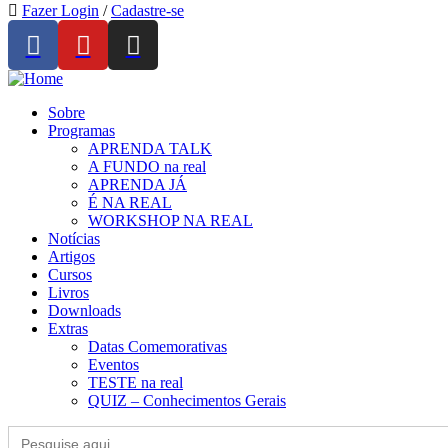
Fazer Login
/
Cadastre-se
Sobre
Programas
APRENDA TALK
A FUNDO na real
APRENDA JÁ
É NA REAL
WORKSHOP NA REAL
Notícias
Artigos
Cursos
Livros
Downloads
Extras
Datas Comemorativas
Eventos
TESTE na real
QUIZ – Conhecimentos Gerais
Search