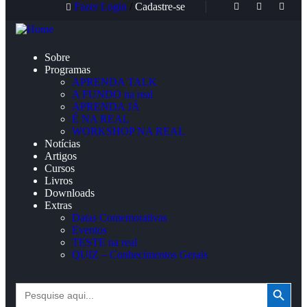
Fazer Login
/
Cadastre-se
Sobre
Programas
APRENDA TALK
A FUNDO na real
APRENDA JÁ
É NA REAL
WORKSHOP NA REAL
Notícias
Artigos
Cursos
Livros
Downloads
Extras
Datas Comemorativas
Eventos
TESTE na real
QUIZ – Conhecimentos Gerais
Search Button
Search
for: