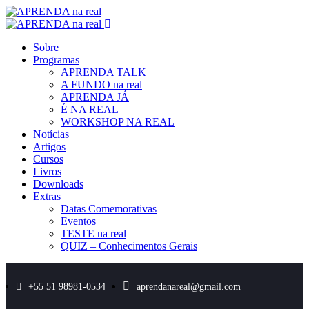
Sobre
Programas
APRENDA TALK
A FUNDO na real
APRENDA JÁ
É NA REAL
WORKSHOP NA REAL
Notícias
Artigos
Cursos
Livros
Downloads
Extras
Datas Comemorativas
Eventos
TESTE na real
QUIZ – Conhecimentos Gerais
+55 51 98981-0534
aprendanareal@gmail.com