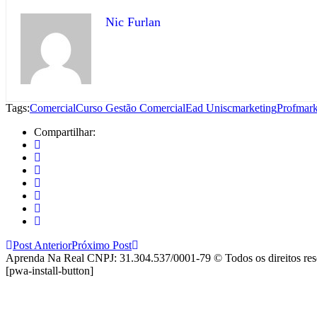
Nic Furlan
Tags:
Comercial
Curso Gestão Comercial
Ead Unisc
marketing
Profmark
Compartilhar:
Post Anterior
Próximo Post
Aprenda Na Real CNPJ: 31.304.537/0001-79 © Todos os direitos re
[pwa-install-button]