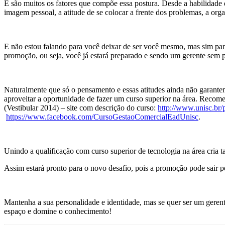
E são muitos os fatores que compõe essa postura. Desde a habilidade 
imagem pessoal, a atitude de se colocar a frente dos problemas, a or
E não estou falando para você deixar de ser você mesmo, mas sim par
promoção, ou seja, você já estará preparado e sendo um gerente sem p
Naturalmente que só o pensamento e essas atitudes ainda não garant
aproveitar a oportunidade de fazer um curso superior na área. Recom
(Vestibular 2014) – site com descrição do curso:
http://www.unisc.br/
https://www.facebook.com/CursoGestaoComercialEadUnisc
.
Unindo a qualificação com curso superior de tecnologia na área cria 
Assim estará pronto para o novo desafio, pois a promoção pode sair pel
Mantenha a sua personalidade e identidade, mas se quer ser um gerente
espaço e domine o conhecimento!