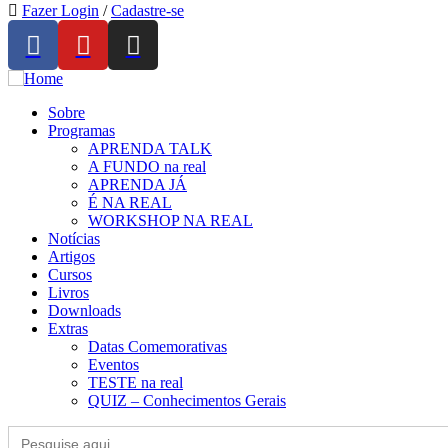
Fazer Login
/
Cadastre-se
Sobre
Programas
APRENDA TALK
A FUNDO na real
APRENDA JÁ
É NA REAL
WORKSHOP NA REAL
Notícias
Artigos
Cursos
Livros
Downloads
Extras
Datas Comemorativas
Eventos
TESTE na real
QUIZ – Conhecimentos Gerais
Search