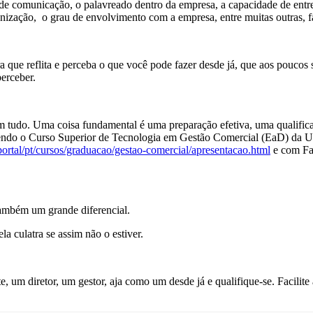
de comunicação, o palavreado dentro da empresa, a capacidade de entre
ganização, o grau de envolvimento com a empresa, entre muitas outras, 
a que reflita e perceba o que você pode fazer desde já, que aos poucos
erceber.
em tudo. Uma coisa fundamental é uma preparação efetiva, uma qualifi
endo o Curso Superior de Tecnologia em Gestão Comercial (EaD) da Uni
portal/pt/cursos/graduacao/gestao-comercial/apresentacao.html
e com Fa
também um grande diferencial.
a culatra se assim não o estiver.
, um diretor, um gestor, aja como um desde já e qualifique-se. Facilite 