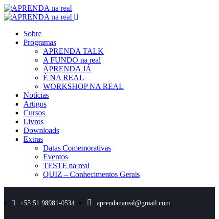
Sobre
Programas
APRENDA TALK
A FUNDO na real
APRENDA JÁ
É NA REAL
WORKSHOP NA REAL
Notícias
Artigos
Cursos
Livros
Downloads
Extras
Datas Comemorativas
Eventos
TESTE na real
QUIZ – Conhecimentos Gerais
+55 51 98981-0534
aprendanareal@gmail.com