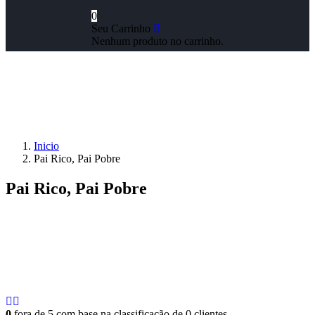
0
Seu Carrinho
Nenhum produto no carrinho.
Inicio
Pai Rico, Pai Pobre
Pai Rico, Pai Pobre
0
fora de
5
com base na classificação de
0
clientes