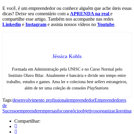
E você, é um empreendedor ou conhece alguém que ache úteis essas
dicas? Deixe seu comentário com a
APRENDA na real
e
compartilhe esse artigo. Também nos acompanhe nas redes
Linkedin
e
Instagram
e assista nossos vídeos no
Youtube
.
Jéssica Kohls
Formada em Administração pela UNISC e no Curso Normal pelo
Instituto Olavo Bilac. Atualmente é bancária e divide seu tempo entre
trabalho, estudos e games. Ama ler e coleciona
best sellers
estrangeiros,
além de ter uma coleção de consoles
PlayStations
.
Tags:
desenvolvimento profissional
empreendedor
Empreendedores
de
Sucesso
empreender
empresas
foco
negócio
objetivos
organização
rotina
s
Compartilhar: