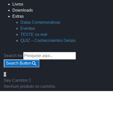
Livros
Downloads
Extras
Datas Comemorativas
Eventos
TESTE na real
QUIZ – Conhecimentos Gerais
Search for:
Search Button
0
Seu Carrinho
Nenhum produto no carrinho.