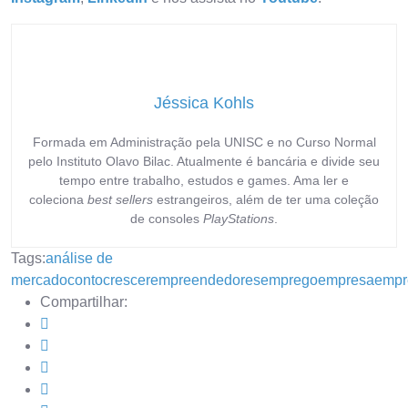
Jéssica Kohls
Formada em Administração pela UNISC e no Curso Normal
pelo Instituto Olavo Bilac. Atualmente é bancária e divide seu
tempo entre trabalho, estudos e games. Ama ler e
coleciona
best sellers
estrangeiros, além de ter uma coleção
de consoles
PlayStations
.
Tags:
análise de
mercado
conto
crescer
empreendedores
emprego
empresa
empr
Compartilhar: