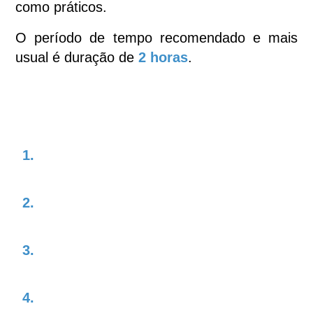
como práticos.
O período de tempo recomendado e mais
usual é duração de
2 horas
.
Conteúdos:
1.
Definição de ansiedade e seus
sintomas.
2.
Exploração das causas da ansiedade
nos jovens.
3.
Discussão sobre como a ansiedade
afeta a vida escolar e pessoal dos jovens.
4.
Definição de propósito e sua relação