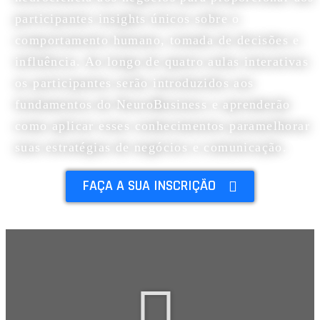
participantes insights únicos sobre o
comportamento humano, tomada de decisões e
influência. Ao longo de quatro aulas interativas
os participantes serão introduzidos aos
fundamentos do NeuroBusiness e aprenderão
como aplicar esses conhecimentos paramelhorar
suas estratégias de negócios e comunicação.
FAÇA A SUA INSCRIÇÃO