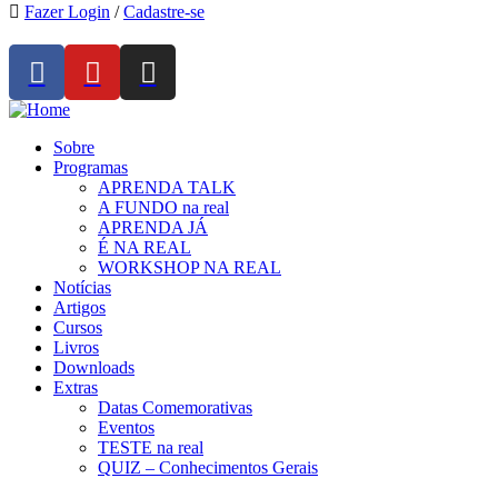
Fazer Login
/
Cadastre-se
Sobre
Programas
APRENDA TALK
A FUNDO na real
APRENDA JÁ
É NA REAL
WORKSHOP NA REAL
Notícias
Artigos
Cursos
Livros
Downloads
Extras
Datas Comemorativas
Eventos
TESTE na real
QUIZ – Conhecimentos Gerais