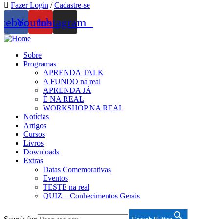
Fazer Login
/
Cadastre-se
acebook
Youtube
Instagram
Sobre
Programas
APRENDA TALK
A FUNDO na real
APRENDA JÁ
É NA REAL
WORKSHOP NA REAL
Notícias
Artigos
Cursos
Livros
Downloads
Extras
Datas Comemorativas
Eventos
TESTE na real
QUIZ – Conhecimentos Gerais
Search for: