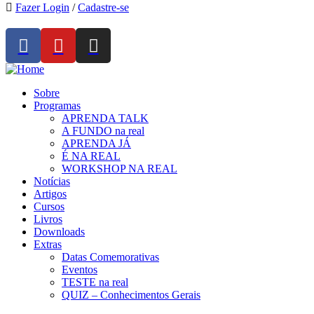
Fazer Login
/
Cadastre-se
Sobre
Programas
APRENDA TALK
A FUNDO na real
APRENDA JÁ
É NA REAL
WORKSHOP NA REAL
Notícias
Artigos
Cursos
Livros
Downloads
Extras
Datas Comemorativas
Eventos
TESTE na real
QUIZ – Conhecimentos Gerais