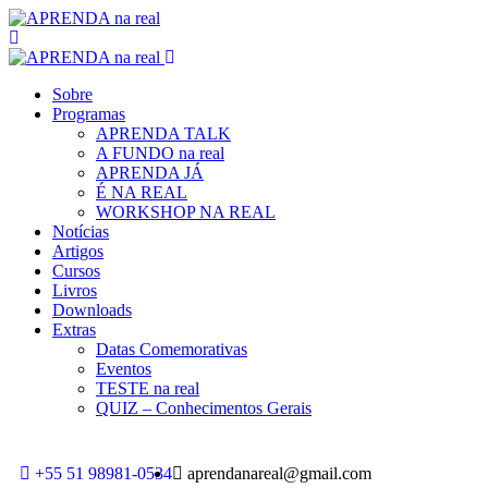
Sobre
Programas
APRENDA TALK
A FUNDO na real
APRENDA JÁ
É NA REAL
WORKSHOP NA REAL
Notícias
Artigos
Cursos
Livros
Downloads
Extras
Datas Comemorativas
Eventos
TESTE na real
QUIZ – Conhecimentos Gerais
+55 51 98981-0534
aprendanareal@gmail.com