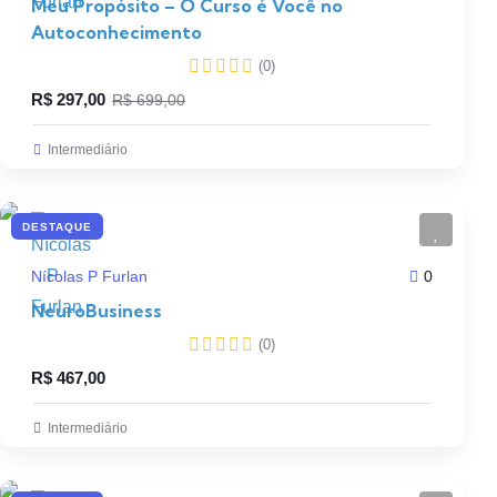
Meu Propósito – O Curso é Você no
Autoconhecimento
(0)
R$
297,00
R$
699,00
Intermediário
DESTAQUE
Nícolas P Furlan
0
NeuroBusiness
(0)
R$
467,00
Intermediário