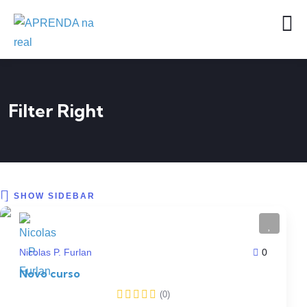
Filter Right
SHOW SIDEBAR
Nicolas P. Furlan
0
Novo curso
(0)