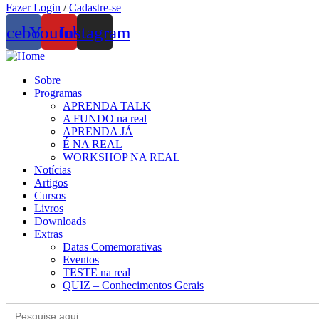
Fazer Login
/
Cadastre-se
acebook
Youtube
Instagram
Sobre
Programas
APRENDA TALK
A FUNDO na real
APRENDA JÁ
É NA REAL
WORKSHOP NA REAL
Notícias
Artigos
Cursos
Livros
Downloads
Extras
Datas Comemorativas
Eventos
TESTE na real
QUIZ – Conhecimentos Gerais
Search