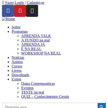
Fazer Login
/
Cadastre-se
Sobre
Programas
APRENDA TALK
A FUNDO na real
APRENDA JÁ
É NA REAL
WORKSHOP NA REAL
Notícias
Artigos
Cursos
Livros
Downloads
Extras
Datas Comemorativas
Eventos
TESTE na real
QUIZ – Conhecimentos Gerais
Search Button
Search